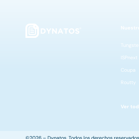
Nuestr
Tungste
ISPnext
Coupa
Routty
Ver to
©2026 – Dynatos. Todos los derechos reservados