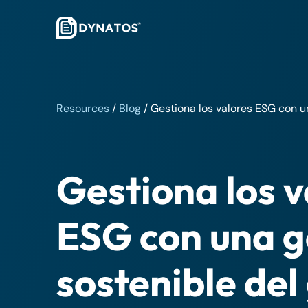
Resources
/
Blog
/
Gestiona los valores ESG con u
Gestiona los v
ESG con una g
sostenible del