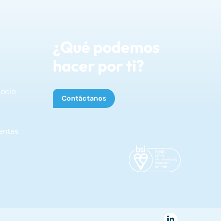
¿Qué podemos
hacer por ti?
socio
Contáctanos
entes