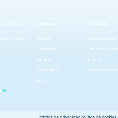
o software
Recursos
Compañía
n Automation
Portfolio
Quiénes somos
Descargas
Conviértete en 
Eventos
Soporte
On demand
Preguntas frecu
Blog
do
.
Política de privacidad
Política de cookies