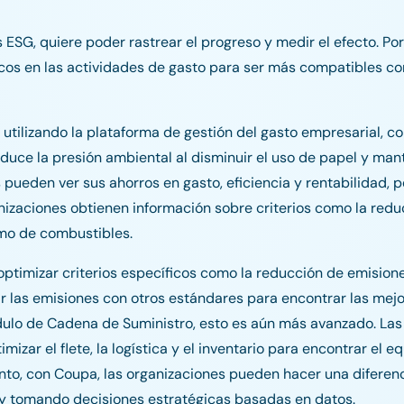
ESG, quiere poder rastrear el progreso y medir el efecto. Po
cos en las actividades de gasto para ser más compatibles co
utilizando la plataforma de gestión del gasto empresarial, co
educe la presión ambiental al disminuir el uso de papel y man
s pueden ver sus ahorros en gasto, eficiencia y rentabilidad, 
nizaciones obtienen información sobre criterios como la redu
umo de combustibles.
optimizar criterios específicos como la reducción de emision
 las emisiones con otros estándares para encontrar las mejor
ódulo de Cadena de Suministro, esto es aún más avanzado. Las
ar el flete, la logística y el inventario para encontrar el eq
tanto, con Coupa, las organizaciones pueden hacer una diferen
d y tomando decisiones estratégicas basadas en datos.