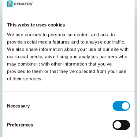
A la vez, la dirección es clara. El e-invoicing
estructurado conforme a EN 16931 se convertirá en el
estándar. Los equipos de finanzas e IT deben
This website uses cookies
asegurarse de que sus sistemas pueden enviar y
We use cookies to personalise content and ads, to
recibir facturas estructuradas a través de Peppol u
provide social media features and to analyse our traffic.
otros canales aceptados.
We also share information about your use of our site with
our social media, advertising and analytics partners who
El texto completo está disponible en la web del
may combine it with other information that you’ve
Parlamento belga:
provided to them or that they’ve collected from your use
of their services.
Texto completo del proyecto de ley
Consent
Conclusiones clave
Necessary
Selection
Acciones que las empresas deben considerar:
Preferences
Comprobar si entran o no en el alcance de la