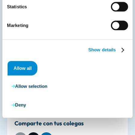
obligación.
Statistics
Prepararse para enviar y recibir facturas
estructuradas desde 2026.
Marketing
Definir cómo gestionar casos en los que un cliente
aún no pueda recibir facturas estructuradas.
Alinear compliance, fiscalidad e IT con la hoja de
Show details
ruta VAT in the Digital Age.
Allow all
Para una visión completa recomendamos revisar este
proyecto junto con las actualizaciones anteriores,
como el
decreto de 2025
y las
directrices
Allow selection
administrativas
.
Deny
Comparte con tus colegas