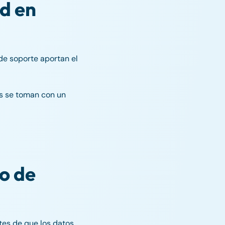
ad en
de soporte aportan el
nes se toman con un
to de
tes de que los datos