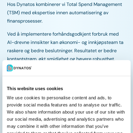
Hos Dynatos kombinerer vi Total Spend Management
(TSM) med ekspertise innen automatisering av
finansprosesser.
Ved å implementere forhåndsgodkjent forbruk med
AI-drevne innsikter kan økonomi- og innkjøpsteam ta
raskere og bedre beslutninger. Resultatet er bedre
kontantstrøm, økt smidighet og høyere robusthet.
Vår styrke ligger i rådgivningen
This website uses cookies
Som mangeårig
Coupa
-partner i Europa tilbyr
We use cookies to personalise content and ads, to
Dynatos solid kompetanse innen Source-to-Pay. Våre
provide social media features and to analyse our traffic.
konsulenter stiller de riktige spørsmålene og utvikler
We also share information about your use of our site with
fremtidsrettede løsninger tilpasset din virksomhet.
our social media, advertising and analytics partners who
may combine it with other information that you’ve
Vi fokuserer ikke bare på tallene – vi skaper målbare