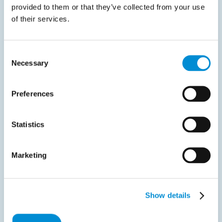
provided to them or that they’ve collected from your use
of their services.
Datasheet
Consent
Necessary
Selection
januar 27, 2025
XRechnung og ZUGFeRD: Moderne
Preferences
e‑faktureringsstandarder i Tyskland
Statistics
Er du klar til å forenkle etterlevelse og akselerere dine…
Start download
Marketing
Show details