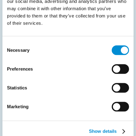
our social media, advertising and analytics partners who
may combine it with other information that you’ve
provided to them or that they’ve collected from your use
of their services.
Consent
Necessary
Selection
Liveblogg
Preferences
januar 21, 2025
EU støtter Hellas’ overgang til obligatorisk
Statistics
e‑fakturering
Marketing
Europakommisjonen har foreslått å gi Hellas tillatelse til å
innføre…
Les Mer
Show details