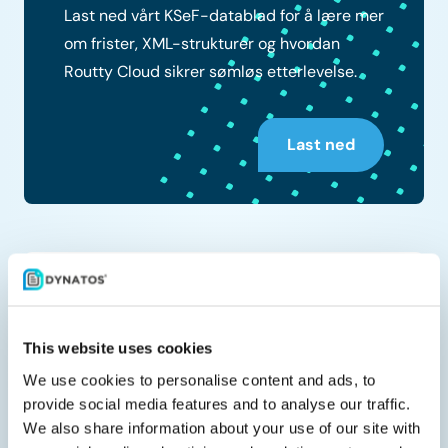
Last ned vårt KSeF-datablad for å lære mer
om frister, XML-strukturer og hvordan
Routty Cloud sikrer sømløs etterlevelse.
Last ned
Del med kollegaene dine
This website uses cookies
We use cookies to personalise content and ads, to
provide social media features and to analyse our traffic.
Relaterte dokumenter
We also share information about your use of our site with